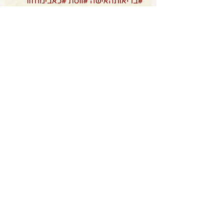
#בריאותהאישה
#ווסת
#כאבימחזור
#לינהטרנה
#פטריהואגינלי
#תהליךאישילנשים
מאמרים להעצמה וחכמה נשית
Recent Posts
See All