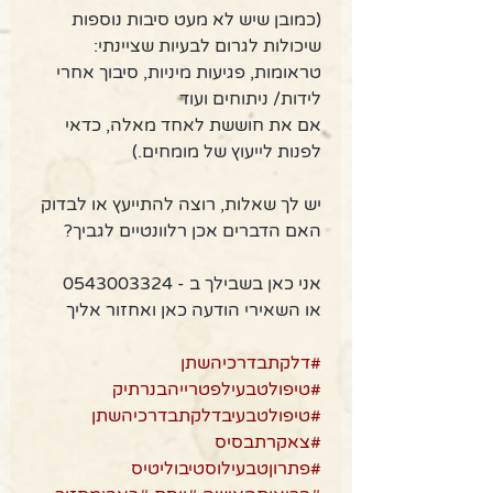
(כמובן שיש לא מעט סיבות נוספות 
שיכולות לגרום לבעיות שציינתי: 
טראומות, פגיעות מיניות, סיבוך אחרי 
לידות/ ניתוחים ועוד
אם את חוששת לאחד מאלה, כדאי 
לפנות לייעוץ של מומחים.)
יש לך שאלות, רוצה להתייעץ או לבדוק
האם הדברים אכן רלוונטיים לגביך?
אני כאן בשבילך ב - 0543003324
או השאירי הודעה כאן ואחזור אליך
#דלקתבדרכיהשתן
#טיפולטבעילפטרייהבנרתיק
#טיפולטבעיבדלקתבדרכיהשתן
#צאקרתבסיס
#פתרוןטבעילוסטיבוליטיס