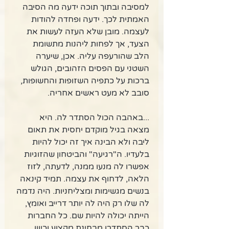
למסיבה ובתוך תוכה ידעה מה הסיבה 
האמתית לכך. ידעה ופחדה להודות 
לעצמה. מובן שלא העזה לעשות את 
הצעד, אך לפחות ליהנות מתשומת 
הלב שהורעפה עליה. אכן, שיערה 
השטני עם הפסים הזהובים, הגולש 
ברכות על כתפיה השזופות והחשופות, 
סובב לא מעט ראשים אחריה. 
...באהבה הכול הסתדר לה. היא 
מצאה בגיל מוקדם יחסית את תאום 
ליבה ולא הבינה איך זה יכול להיות 
בלעדיו. ה"רגיעה" והביטחון שהזוגיות 
אפשרו לה מנעו ממנה, לדעתה, לזוז 
הלאה, לדחוף את עצמה. תמיד קינאה 
בנשים מגשימות ומצליחניות. היה נדמה 
לה שלו רק היה לה יותר דרייב ואומץ, 
הייתה יכולה להיות שם. כל החברות 
כבר הסתדרו מבחינת מקצוע וכיוון 