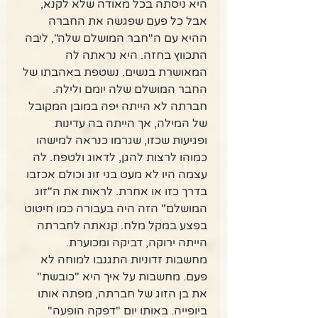
היא ניסתה בכל מאודה שלא לקנא, 
אבל כל פעם שפגשה את החברה 
ההיא עם ה"חבר המושלם שלה", ליבה 
התכווץ בחזה. היא נראתה לה 
המאושרת בנשים. נשטפת באהבתו של 
החבר המושלם שלה יומם ולילה. 
חברתה לא הייתה יפה במובן המקובל 
של המילה, אך הייתה בה עדינות 
ופגיעות שכזו, שגרמו כנראה למישהו 
כמוהו לרצות להגן, לדאוג ולטפח. לה 
עצמה היו לא מעט בני זוג וכולם אכזבו 
בדרך כזו או אחרת. לראות את ה"זוג 
המושלם" הזה היה בעבורה כמו חיטוט 
בפצע במקל מלח. קנאתה לחברתה 
הייתה ירוקה, דביקה ומכוערת. 
מחשבות זדוניות התגנבו למוחה לא 
פעם. מחשבות על איך היא "כובשת" 
את בן הזוג של חברתה, מפתה אותו 
ביופייה. באותו יום "דפקה הופעה" 