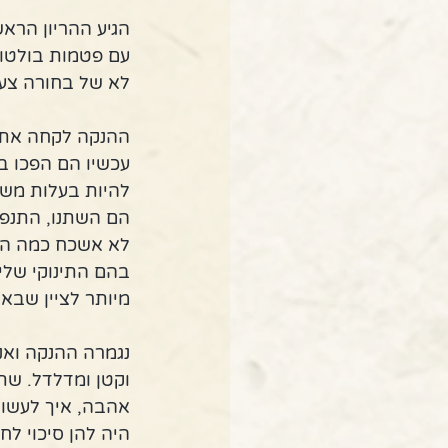
הגיע ההריון הראש
עם פטמות בולטות 
לא של בחורה צעי
ההנקה לקחה את ז
עכשיו הם הפכו בא
להיות בעלות משמ
הם השתנו, התנפחו
לא אשכח כמה הת
בהם התינוקי שלי
מיותר לציין שבא
נגמרה ההנקה ואנ
וקטן ומדלדל. שת
אהבה, איך לעשות 