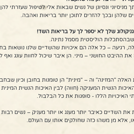
 מניסיוני ונסיונן של נשים שבאות אלי לטיפול שעזרתי לה
ם שלהן ובכך להזרים לתוכן יותר בריאות ואהבה.
יקולוג שלך לא יספר לך על בריאות השד!
שבהסתכלות הוליסטית מסמל נתינה.
ה, רגיעה – כל אלה הם איכויות שהשדיים שלנו נושאות בתו
את ההיבט החושני – מיני. הן איבר שיכול לחוות עונג ואף לה
האלה "המזינה" וה – "מינית" הן טומנות בחובן וכיון שבחברה
האיכות הנשית המעניקה (חווה) לבין האיכות הנשית המינית (
י האיכויות הללו - סופגות את כל הבלבול.
ת את השדיים כאיבר יותר מענג או יותר מעניק – נשים רבות 
ו, אלא מן משהו כזה שחולקים אותו עם העולם.