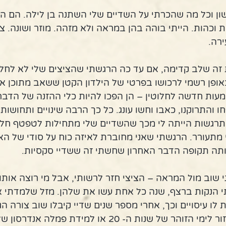
ון וכל מה שהכרתי על השדיים שלי השתנה בן לילה. הם הפ
וכהות. הייתי בוהה בהן במראה ולא מזהה. מוזר ושונה. צי
רה. 
ה שלב קדימה, אם עד כה הרגשתי שהציצים שלי לא לחלוטי
ופן רשמי לרכושו בפרטי של הילדון הקטן ששאב מתוכן את 
עות חדשה לחלוטין – הן הפכו להיות כלי ההזנה של הדבר ה
 והתרוקנו, כאבו וחשו עונג. כל כך הרבה שינויים ותחושות 
רגשות הייתה לי מכך שהשדיים שלי מתחילות לטפטף חלב
 מתעורר. הרגשתי שאני מחוברת לאיזה כוח על סודי של הא
ותה תקופה הדבר האחרון שחשתי זה ששדיי סקסיות. 
י שוב מול המראה – הציצי חזר לרשותי, אבל מי רוצה אותו
י הנקות ברצף, שנה כל אחת עשו את שלהן. מזל שלמדתי אי
לו עיסויים וכך, אחרי מספר שנים שדיי קיבלו שוב צורה הגי
היה להן סיכוי לחזור לימי הזוהר של שנות ה- 20 או למידת