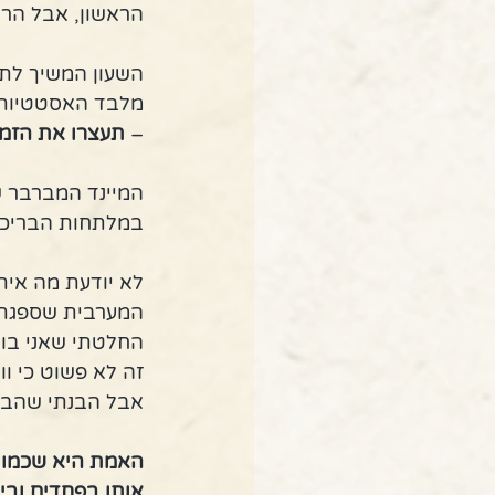
הראשון, אבל הרג
מלבד האסטטיות. 
– 
תעצרו את הזמן!
המיינד המברבר ש
במלתחות הבריכה 
לא יודעת מה אית
המערבית שספגתי,
החלטתי שאני בוח
זה לא פשוט כי ו
אבל הבנתי שהביק
האמת היא שכמו כל
אותו בפחדים ובי