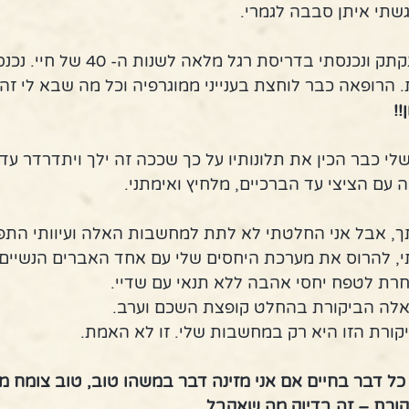
שתי איתן סבבה לגמרי.
השעון המשיך לתקתק ונכנסתי בדריסת רג
הרופאה כבר לוחצת בענייני ממוגרפיה וכל מה שבא לי זה ל
!  
לי כבר הכין את תלונותיו על כך שככה זה ילך ויתדרדר עד
עם הציצי עד הברכיים, מלחיץ ואימתני. 
ך, אבל אני החלטתי לא לתת למחשבות האלה ועיוותי התפ
 להרוס את מערכת היחסים שלי עם אחד האברים הנשיים 
רת לטפח יחסי אהבה ללא תנאי עם שדיי.
ואלה הביקורת בהחלט קופצת השכם וערב.
ורת הזו היא רק במחשבות שלי. זו לא האמת. 
 דבר בחיים אם אני מזינה דבר במשהו טוב, טוב צומח ממנ
קורת – זה בדיוק מה שאקבל.