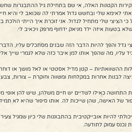
קירות הקטנות האלה, אי שם בתחילת גיל ההתבגרות שחשב
תי לאימא שלי ובחשש גדול אמרתי לה שכואב לי והיא חיי
י הציצי שלי מתחיל לגדול. אני זוכרת איך הייתי הולכת ב
לא בטעות איזה ילד מניאק ידחוף מרפק ויכאיב לי.
צי גדל והפך להיות הדבר הזה שבנים מסתכלים עליו, הדבר
ד עליו, מה שהפך אותו למן איבר כזה שלא לגמרי שייך אלי.
ות ההשוואתיות – קטן מדי? אסטטי או לא? מושך או דוחה
צה לבנות אחרות במקלחות ומשווה וחוקרת – צורות, צבעים,
 התחושה כאילו לשדיים יש חיים משלהן, שיש להן אופי משל
ר של האישה, שהן שייכות לה. אותו סיפור שהיא לא תמיד 
ולתי להיות אובייקטיבית בהתבוננות שלי כיון שמגיל צעיר מ
ת נכנס עמוק לתודעה.