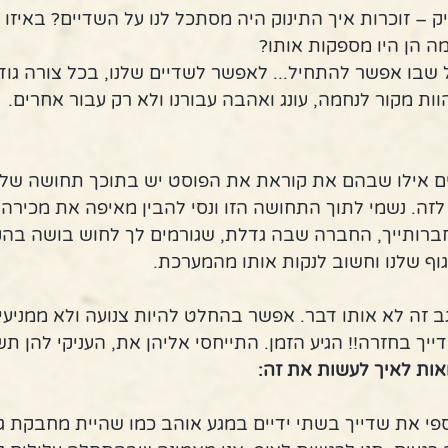
 – זוכרות איך התינוק היה מסתכל לנו על השדיים? באיזו 
ה הן היו מספקות אותו?
ל שבו אפשר להתחיל... לאפשר לשדיים שלנו, בכל צורה גוד
הוות מקור לנחמה, עונג ואהבה עבורנו ולא רק עבור אחרים.
 אילו שבהם את קוראת את הפוסט יש בתוכך תחושה של אי 
זה. נשמי לתוך התחושה הזו ונסי להבין מאיפה את מכירה 
חברותייך, החברה שבה גדלת, שגורמים לך לחוש בושה בהק
גוף שלנו וחשוב לנקות אותו מהמערכת.
גב זה לא אותו דבר. אפשר בהחלט להיות צנועה ולא ממניע
יך בחזרה!! הגיע הזמן. התייחסי אליהן את, העניקי להן תש
אות לאיך לעשות את זה:
י את שדייך בשתי ידיים במגע אוהב כמו שהיית מחבקת גו